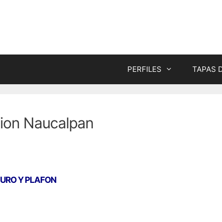
PERFILES
TAPAS 
cion Naucalpan
MURO Y PLAFON