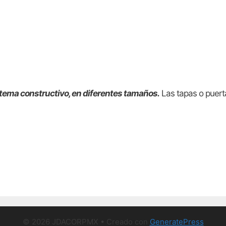
stema constructivo, en diferentes tamaños.
Las tapas o puerta
© 2026 JDACORPMX
• Creado con
GeneratePress