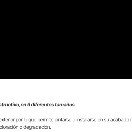
structivo, en 9 diferentes tamaños.
terior por lo que permite pintarse o instalarse en su acabado n
oloración o degradación.