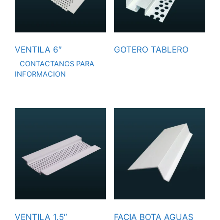
VENTILA 6″
GOTERO TABLERO
CONTACTANOS PARA
INFORMACION
VENTILA 1.5″
FACIA BOTA AGUAS